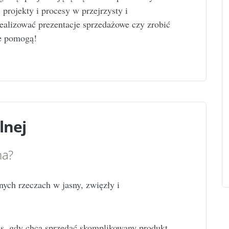
projekty i procesy w przejrzysty i
ealizować prezentacje sprzedażowe czy zrobić
ie pomogą!
lnej
ma?
ch rzeczach w jasny, zwięzły i
as, gdy chcą sprzedać skomplikowany produkt,