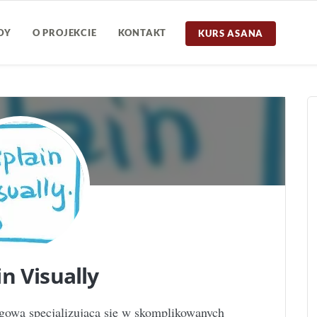
DY
O PROJEKCIE
KONTAKT
KURS ASANA
in Visually
ngową specjalizującą się w skomplikowanych