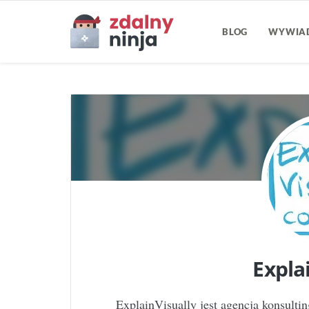
BLOG
WYWIA
Expla
ExplainVisually jest agencją konsulti