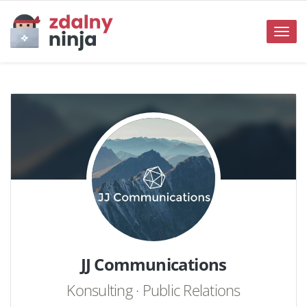
Toggle
naviga
JJ Communications
Konsulting · Public Relations