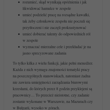
rozumieć, skąd wynikają opóźnienia i jak
likwidować hamulce w zespole
umieć podzielić pracę na rozsądne kawałki,
tak żeby członkowie zespołu nie poczuli się
przytłoczeni i nie zaczęli prokrastynować
umieć dobierać talenty do odpowiednich ról
w zespole
wyznaczać mierzalne cele i przekładać je na
jasno sprecyzowane zadania
To tylko kilka z wielu funkcji, jakie pełni menedżer.
Każda z nich wymaga znajomości tematyki pracy
na poszczególnych stanowiskach, natomiast żadna
nie zawiera umiejętności zarządzania biurowymi
krzesłami, do których przez 8 godzin przyklejeni są
pracownicy… To przecież nieistotne, czy zadanie
zostanie wykonane w Warszawie, na Mazurach czy
w Bułgarii, wysoko w górach.