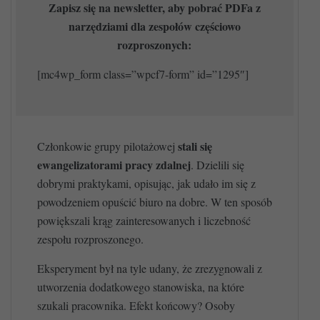
Zapisz się na newsletter, aby pobrać PDFa z
narzędziami dla zespołów częściowo
rozproszonych:
[mc4wp_form class=”wpcf7-form” id=”1295″]
stali się
Członkowie grupy pilotażowej
ewangelizatorami pracy zdalnej
. Dzielili się
dobrymi praktykami, opisując, jak udało im się z
powodzeniem opuścić biuro na dobre. W ten sposób
powiększali krąg zainteresowanych i liczebność
zespołu rozproszonego.
Eksperyment był na tyle udany, że zrezygnowali z
utworzenia dodatkowego stanowiska, na które
szukali pracownika. Efekt końcowy? Osoby