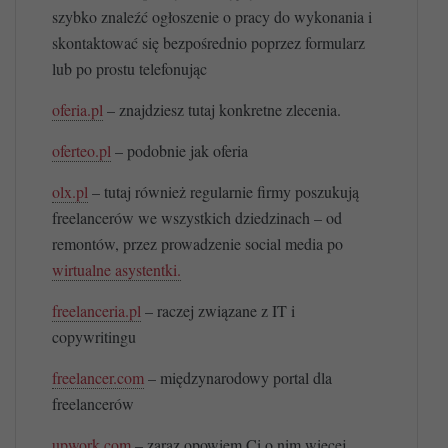
szybko znaleźć ogłoszenie o pracy do wykonania i
skontaktować się bezpośrednio poprzez formularz
lub po prostu telefonując
oferia.pl
– znajdziesz tutaj konkretne zlecenia.
oferteo.pl
– podobnie jak oferia
olx.pl
– tutaj również regularnie firmy poszukują
freelancerów we wszystkich dziedzinach – od
remontów, przez prowadzenie social media po
wirtualne asystentki.
freelanceria.pl
– raczej związane z IT i
copywritingu
freelancer.com
– międzynarodowy portal dla
freelancerów
upwork.com
– zaraz opowiem Ci o nim więcej.