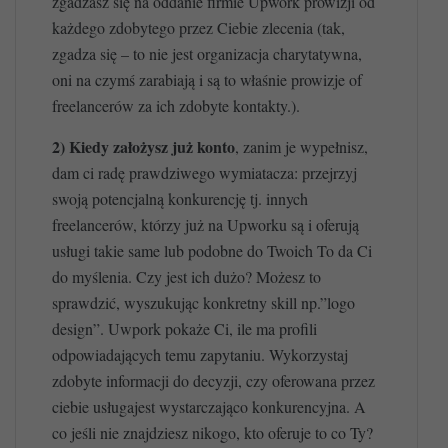
zgadzasz się na oddanie firmie Upwork prowizji od
każdego zdobytego przez Ciebie zlecenia (tak,
zgadza się – to nie jest organizacja charytatywna,
oni na czymś zarabiają i są to właśnie prowizje of
freelancerów za ich zdobyte kontakty.).
2) Kiedy założysz już konto
, zanim je wypełnisz,
dam ci radę prawdziwego wymiatacza: przejrzyj
swoją potencjalną konkurencję tj. innych
freelancerów, którzy już na Upworku są i oferują
usługi takie same lub podobne do Twoich To da Ci
do myślenia. Czy jest ich dużo? Możesz to
sprawdzić, wyszukując konkretny skill np.”logo
design”. Uwpork pokaże Ci, ile ma profili
odpowiadających temu zapytaniu. Wykorzystaj
zdobyte informacji do decyzji, czy oferowana przez
ciebie usługajest wystarczająco konkurencyjna. A
co jeśli nie znajdziesz nikogo, kto oferuje to co Ty?