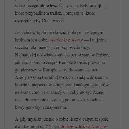
wiesz, czego nie wiesz.
Uczysz się tych funkcji, na
które przypadkiem trafisz, i omijasz te, które
oszczędziłyby Ci najwięcej.
Jeśli chcesz tę drogę skrócić, dobrym następnym
krokiem jest dobre
szkolenie z Asany
— i tu jedna
szczera rekomendacja od kogoś z branży.
Najbardziej doświadczony ekspert Asany w Polsce,
jakiego znam, to zespół Remote Sensei: prowadzi
go pierwszy w Europie certyfikowany ekspert
Asany (Asana Certified Pro), z dekadą wdrożeń na
koncie i miejscem w oficjalnym katalogu partnerów
na asana.com. Jeśli zależy Ci, żeby ułożyć Asanę
raz a dobrze i nie uczyć się po omacku, to adres,
który podałbym znajomemu.
A gdy myślisz już nie o sobie, lecz o całym zespole,
dwa kierunki na ZN: jak
dobrze wdrożyć Asanę w