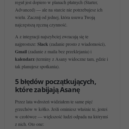
reguł jest dopiero w planach płatnych (Starter,
Advanced) — ale na starcie nie potrzebujesz ich
wielu. Zacznij od jednej, która usuwa Twoją
najczęstszą ręczną czynność.
A z integracji najszybciej zwracają się te
Slack
najprostsze:
(zadanie prosto z wiadomości),
Gmail
(zadanie z maila bez przeklejania) i
kalendarz
(terminy z Asany widoczne tam, gdzie i
tak planujesz spotkania).
5 błędów początkujących,
które zabijają Asanę
Przez lata wdrożeń widziałem te same pięć
grzechów w kółko. Jeśli ominiesz właśnie te, jesteś
w czołówce — większość ludzi odpada na którymś
z nich. Oto one: