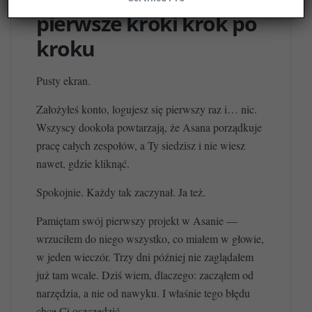
pierwsze kroki krok po
kroku
Pusty ekran.
Założyłeś konto, logujesz się pierwszy raz i… nic.
Wszyscy dookoła powtarzają, że Asana porządkuje
pracę całych zespołów, a Ty siedzisz i nie wiesz
nawet, gdzie kliknąć.
Spokojnie. Każdy tak zaczynał. Ja też.
Pamiętam swój pierwszy projekt w Asanie —
wrzuciłem do niego wszystko, co miałem w głowie,
w jeden wieczór. Trzy dni później nie zaglądałem
już tam wcale. Dziś wiem, dlaczego: zacząłem od
narzędzia, a nie od nawyku. I właśnie tego błędu
chcę Ci oszczędzić.