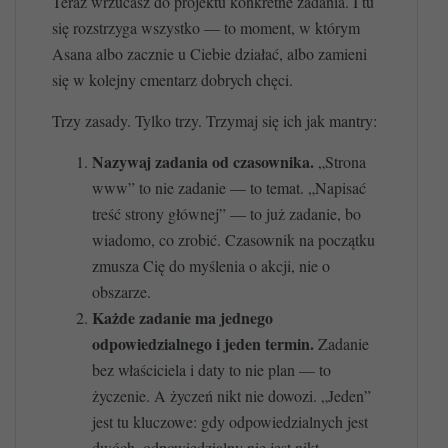
Teraz wrzucasz do projektu konkretne zadania. I tu
się rozstrzyga wszystko — to moment, w którym
Asana albo zacznie u Ciebie działać, albo zamieni
się w kolejny cmentarz dobrych chęci.
Trzy zasady. Tylko trzy. Trzymaj się ich jak mantry:
Nazywaj zadania od czasownika.
„Strona
www” to nie zadanie — to temat. „Napisać
treść strony głównej” — to już zadanie, bo
wiadomo, co zrobić. Czasownik na początku
zmusza Cię do myślenia o akcji, nie o
obszarze.
Każde zadanie ma jednego
odpowiedzialnego i jeden termin.
Zadanie
bez właściciela i daty to nie plan — to
życzenie. A życzeń nikt nie dowozi. „Jeden”
jest tu kluczowe: gdy odpowiedzialnych jest
dwóch, odpowiedzialny nie jest nikt.