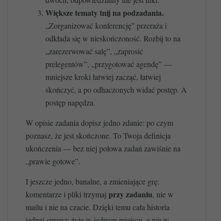
Większe tematy tnij na podzadania.
„Zorganizować konferencję” przeraża i
odkłada się w nieskończoność. Rozbij to na
„zarezerwować salę”, „zaprosić
prelegentów”, „przygotować agendę” —
mniejsze kroki łatwiej zacząć, łatwiej
skończyć, a po odhaczonych widać postęp. A
postęp napędza.
W opisie zadania dopisz jedno zdanie: po czym
poznasz, że jest skończone. To Twoja definicja
ukończenia — bez niej połowa zadań zawiśnie na
„prawie gotowe”.
I jeszcze jedno, banalne, a zmieniające grę:
przy zadaniu
komentarze i pliki trzymaj
, nie w
mailu i nie na czacie. Dzięki temu cała historia
jednej sprawy żyje w jednym miejscu, a nie w