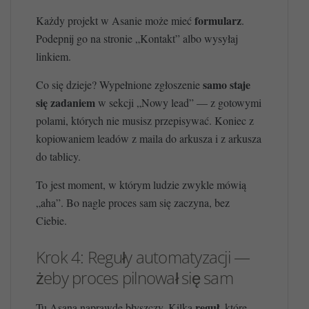
formularz
Każdy projekt w Asanie może mieć
.
Podepnij go na stronie „Kontakt” albo wysyłaj
linkiem.
samo staje
Co się dzieje? Wypełnione zgłoszenie
się zadaniem
w sekcji „Nowy lead” — z gotowymi
polami, których nie musisz przepisywać. Koniec z
kopiowaniem leadów z maila do arkusza i z arkusza
do tablicy.
To jest moment, w którym ludzie zwykle mówią
„aha”. Bo nagle proces sam się zaczyna, bez
Ciebie.
Krok 4: Reguły automatyzacji —
żeby proces pilnował się sam
reguł
Tu Asana naprawdę błyszczy. Kilka
, które