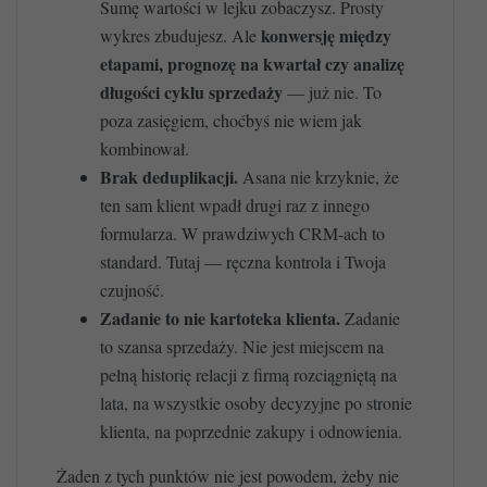
Sumę wartości w lejku zobaczysz. Prosty
konwersję między
wykres zbudujesz. Ale
etapami, prognozę na kwartał czy analizę
długości cyklu sprzedaży
— już nie. To
poza zasięgiem, choćbyś nie wiem jak
kombinował.
Brak deduplikacji.
Asana nie krzyknie, że
ten sam klient wpadł drugi raz z innego
formularza. W prawdziwych CRM-ach to
standard. Tutaj — ręczna kontrola i Twoja
czujność.
Zadanie to nie kartoteka klienta.
Zadanie
to szansa sprzedaży. Nie jest miejscem na
pełną historię relacji z firmą rozciągniętą na
lata, na wszystkie osoby decyzyjne po stronie
klienta, na poprzednie zakupy i odnowienia.
Żaden z tych punktów nie jest powodem, żeby nie