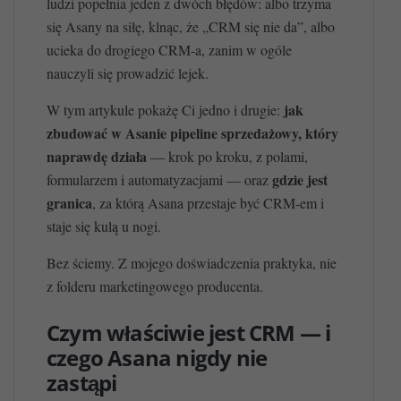
ludzi popełnia jeden z dwóch błędów: albo trzyma
się Asany na siłę, klnąc, że „CRM się nie da”, albo
ucieka do drogiego CRM-a, zanim w ogóle
nauczyli się prowadzić lejek.
jak
W tym artykule pokażę Ci jedno i drugie:
zbudować w Asanie pipeline sprzedażowy, który
naprawdę działa
— krok po kroku, z polami,
gdzie jest
formularzem i automatyzacjami — oraz
granica
, za którą Asana przestaje być CRM-em i
staje się kulą u nogi.
Bez ściemy. Z mojego doświadczenia praktyka, nie
z folderu marketingowego producenta.
Czym właściwie jest CRM — i
czego Asana nigdy nie
zastąpi