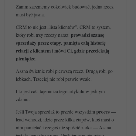
Zanim zaczniemy cokolwiek budować, jedna rzecz
musi być jasna.
CRM to nie jest „lista klientów”. CRM to system,
prowadzi szansę
który robi trzy rzeczy naraz:
sprzedaży przez etapy
pamięta całą historię
,
relacji z klientem
mówi Ci, gdzie przeciekają
i
pieniądze
.
Asana świetnie robi pierwszą rzecz. Drugą robi po
łebkach. Trzeciej nie robi prawie wcale.
I to jest cała tajemnica tego artykułu w jednym
zdaniu.
proces
Jeśli Twoja sprzedaż to przede wszystkim
—
lead wchodzi, idzie przez kilka etapów, ktoś musi o
nim pamiętać i czegoś nie spuścić z oka — Asana
jest do tego stworzona. (Jeśli jeszcze nie wiesz,