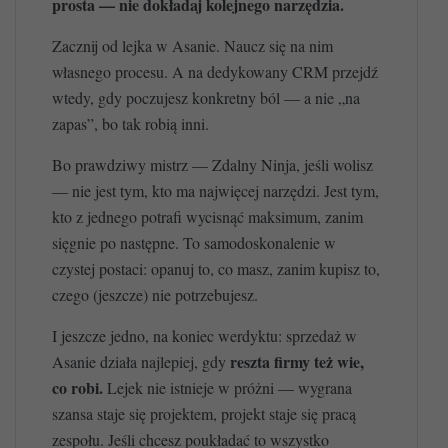
prosta — nie dokładaj kolejnego narzędzia.
Zacznij od lejka w Asanie. Naucz się na nim
własnego procesu. A na dedykowany CRM przejdź
wtedy, gdy poczujesz konkretny ból — a nie „na
zapas”, bo tak robią inni.
Bo prawdziwy mistrz — Zdalny Ninja, jeśli wolisz
— nie jest tym, kto ma najwięcej narzędzi. Jest tym,
kto z jednego potrafi wycisnąć maksimum, zanim
sięgnie po następne. To samodoskonalenie w
czystej postaci: opanuj to, co masz, zanim kupisz to,
czego (jeszcze) nie potrzebujesz.
I jeszcze jedno, na koniec werdyktu: sprzedaż w
reszta firmy też wie,
Asanie działa najlepiej, gdy
co robi.
Lejek nie istnieje w próżni — wygrana
szansa staje się projektem, projekt staje się pracą
zespołu. Jeśli chcesz poukładać to wszystko