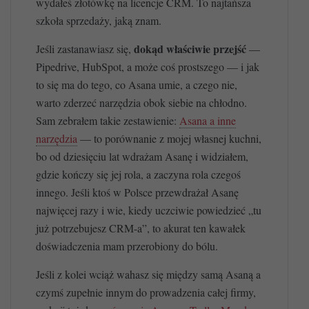
wydałeś złotówkę na licencje CRM. To najtańsza
szkoła sprzedaży, jaką znam.
dokąd właściwie przejść
Jeśli zastanawiasz się,
—
Pipedrive, HubSpot, a może coś prostszego — i jak
to się ma do tego, co Asana umie, a czego nie,
warto zderzeć narzędzia obok siebie na chłodno.
Sam zebrałem takie zestawienie:
Asana a inne
narzędzia
— to porównanie z mojej własnej kuchni,
bo od dziesięciu lat wdrażam Asanę i widziałem,
gdzie kończy się jej rola, a zaczyna rola czegoś
innego. Jeśli ktoś w Polsce przewdrażał Asanę
najwięcej razy i wie, kiedy uczciwie powiedzieć „tu
już potrzebujesz CRM-a”, to akurat ten kawałek
doświadczenia mam przerobiony do bólu.
Jeśli z kolei wciąż wahasz się między samą Asaną a
czymś zupełnie innym do prowadzenia całej firmy,