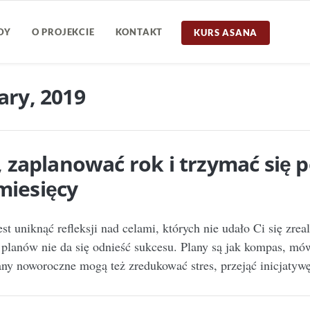
DY
O PROJEKCIE
KONTAKT
KURS ASANA
ary, 2019
zaplanować rok i trzymać się 
miesięcy
t uniknąć refleksji nad celami, których nie udało Ci się zr
planów nie da się odnieść sukcesu. Plany są jak kompas, mó
lany noworoczne mogą też zredukować stres, przejąć inicjatyw