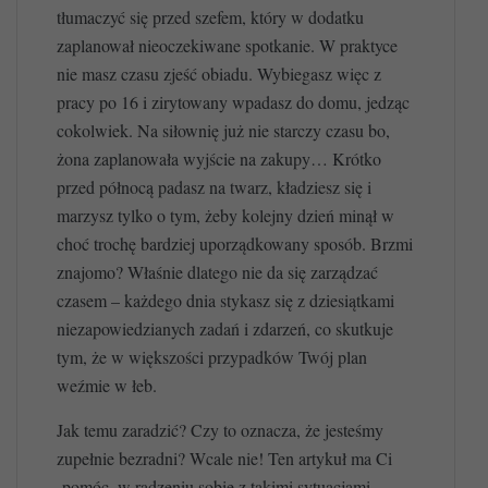
tłumaczyć się przed szefem, który w dodatku
zaplanował nieoczekiwane spotkanie. W praktyce
nie masz czasu zjeść obiadu. Wybiegasz więc z
pracy po 16 i zirytowany wpadasz do domu, jedząc
cokolwiek. Na siłownię już nie starczy czasu bo,
żona zaplanowała wyjście na zakupy… Krótko
przed północą padasz na twarz, kładziesz się i
marzysz tylko o tym, żeby kolejny dzień minął w
choć trochę bardziej uporządkowany sposób. Brzmi
znajomo? Właśnie dlatego nie da się zarządzać
czasem – każdego dnia stykasz się z dziesiątkami
niezapowiedzianych zadań i zdarzeń, co skutkuje
tym, że w większości przypadków Twój plan
weźmie w łeb.
Jak temu zaradzić? Czy to oznacza, że jesteśmy
zupełnie bezradni? Wcale nie! Ten artykuł ma Ci
pomóc, w radzeniu sobie z takimi sytuacjami.