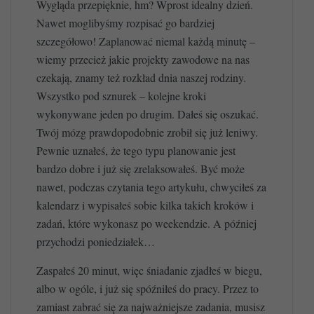
Wygląda przepięknie, hm? Wprost idealny dzień.
Nawet moglibyśmy rozpisać go bardziej
szczegółowo! Zaplanować niemal każdą minutę –
wiemy przecież jakie projekty zawodowe na nas
czekają, znamy też rozkład dnia naszej rodziny.
Wszystko pod sznurek – kolejne kroki
wykonywane jeden po drugim. Dałeś się oszukać.
Twój mózg prawdopodobnie zrobił się już leniwy.
Pewnie uznałeś, że tego typu planowanie jest
bardzo dobre i już się zrelaksowałeś. Być może
nawet, podczas czytania tego artykułu, chwyciłeś za
kalendarz i wypisałeś sobie kilka takich kroków i
zadań, które wykonasz po weekendzie. A później
przychodzi poniedziałek…
Zaspałeś 20 minut, więc śniadanie zjadłeś w biegu,
albo w ogóle, i już się spóźniłeś do pracy. Przez to
zamiast zabrać się za najważniejsze zadania, musisz