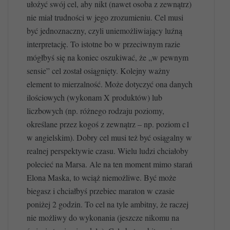
ułożyć swój cel, aby nikt (nawet osoba z zewnątrz)
nie miał trudności w jego zrozumieniu. Cel musi
być jednoznaczny, czyli uniemożliwiający luźną
interpretację. To istotne bo w przeciwnym razie
mógłbyś się na koniec oszukiwać, że „w pewnym
sensie” cel został osiągnięty. Kolejny ważny
element to mierzalność. Może dotyczyć ona danych
ilościowych (wykonam X produktów) lub
liczbowych (np. różnego rodzaju poziomy,
określane przez kogoś z zewnątrz – np. poziom c1
w angielskim). Dobry cel musi też być osiągalny w
realnej perspektywie czasu. Wielu ludzi chciałoby
polecieć na Marsa. Ale na ten moment mimo starań
Elona Maska, to wciąż niemożliwe. Być może
biegasz i chciałbyś przebiec maraton w czasie
poniżej 2 godzin. To cel na tyle ambitny, że raczej
nie możliwy do wykonania (jeszcze nikomu na