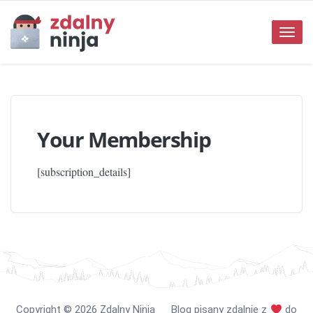
Toggle
naviga
Your Membership
[subscription_details]
Copyright
©️
2026 Zdalny Ninja Blog pisany zdalnie z
do