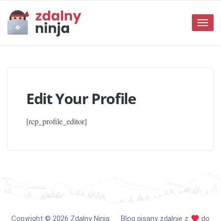
Toggle
naviga
Edit Your Profile
[rcp_profile_editor]
Copyright
©️
2026 Zdalny Ninja Blog pisany zdalnie z
do