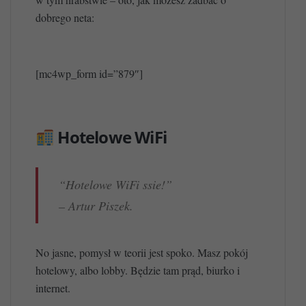
dobrego neta:
[mc4wp_form id=”879″]
Hotelowe WiFi
“Hotelowe WiFi ssie!”
– Artur Piszek.
No jasne, pomysł w teorii jest spoko. Masz pokój
hotelowy, albo lobby. Będzie tam prąd, biurko i
internet.