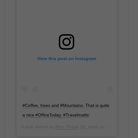
View this post on Instagram
#Coffee, trees and #Mountains. That is quite
a nice #OfficeToday. #Travelmattic
A post shared by
Artur Piszek
(@_artpi) on
Sep 5, 2016 at