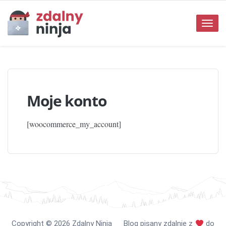
Toggle
naviga
Moje konto
[woocommerce_my_account]
Copyright
©️
2026 Zdalny Ninja Blog pisany zdalnie z
do