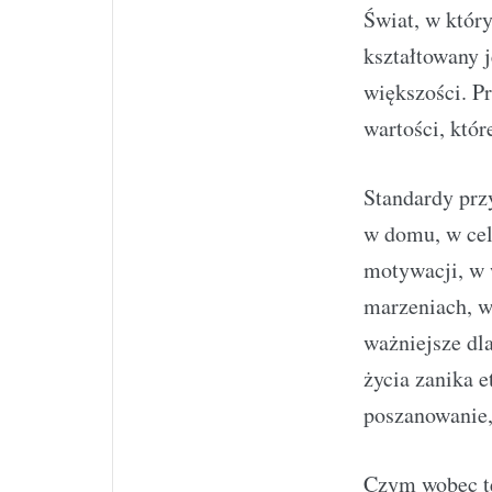
Świat, w któr
kształtowany j
większości. Pr
wartości, któr
Standardy przy
w domu, w cel
motywacji, w 
marzeniach, w
ważniejsze dl
życia zanika e
poszanowanie,
Czym wobec te