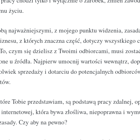
 pracy chodzi tylko i wyłącznie o zarobek, zmień zawód
mu życiu.
Tobą najważniejszymi, z mojego punktu widzenia, zasa
znesu, z których znaczna część, dotyczy wszystkiego c
To, czym się dzielisz z Twoimi odbiorcami, musi zosta
lone u źródła. Najpierw umocnij wartości wewnątrz, do
kolwiek sprzedaży i dotarciu do potencjalnych odbiorc
któw.
óre Tobie przedstawiam, są podstawą pracy zdalnej, op
 internetowej, która bywa złośliwa, niepoprawna i wym
 zasady. Czy aby na pewno?