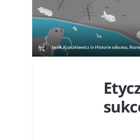
Jacek Kryszkiewicz
in
Historie sukcesu
,
Rozw
Etyc
sukc