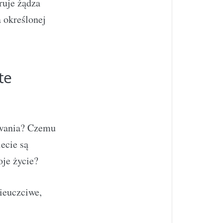
ruje żądza
a określonej
te
owania? Czemu
ecie są
oje życie?
nieuczciwe,