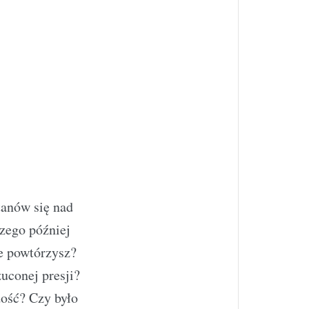
tanów się nad
zego później
ie powtórzysz?
uconej presji?
ość? Czy było