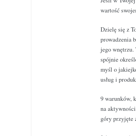
Jeśli w Twojej
wartość swoje
Dzielę się z 
prowadzenia bi
jego wnętrzu. 
spójnie okreś
myśl o jakiej
usług i produ
9 warunków, kt
na aktywności
góry przyjęte