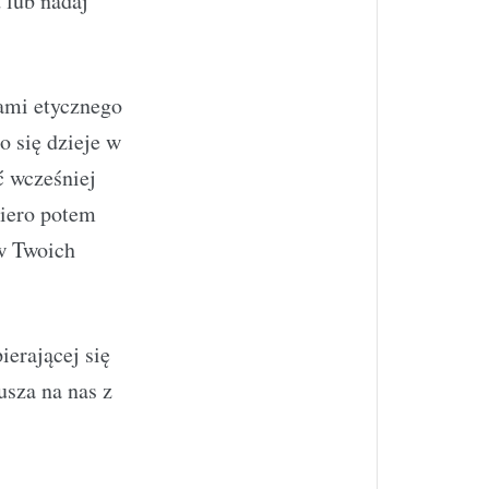
 lub nadaj
dami etycznego
o się dzieje w
ć wcześniej
piero potem
ów Twoich
ierającej się
usza na nas z