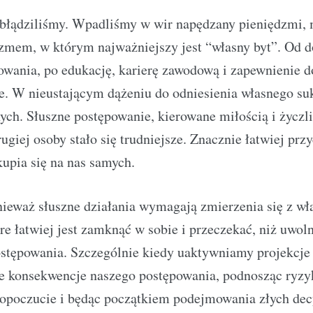
abłądziliśmy. Wpadliśmy w wir napędzany pieniędzmi, 
mem, w którym najważniejszy jest “własny byt”. Od do
wania, po edukację, karierę zawodową i zapewnienie d
ie. W nieustającym dążeniu do odniesienia własnego su
nych. Słuszne postępowanie, kierowane miłością i życzl
ugiej osoby stało się trudniejsze. Znacznie łatwiej pr
upia się na nas samych.
ieważ słuszne działania wymagają zmierzenia się z w
e łatwiej jest zamknąć w sobie i przeczekać, niż uwoln
stępowania. Szczególnie kiedy uaktywniamy projekcje 
je konsekwencje naszego postępowania, podnosząc ryzy
opoczucie i będąc początkiem podejmowania złych decy