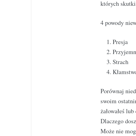
których skutki
4 powody niew
Presja
Przyjemn
Strach
Kłamstw
Porównaj nied
swoim ostatni
żałowałeś lub 
Dlaczego dosz
Może nie mogł