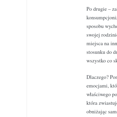
Po drugie – z
konsumpcjoniz
sposobu wycho
swojej rodzin
miejsca na in
stosunku do dr
wszystko co sk
Dlaczego? Pon
emocjami, któr
właściwego po
która zwiastu
obniżając sam