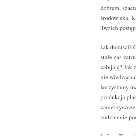
dobrem, szacu
środowiska. K
Twoich postęp
Jak dopuściliś
stale nas zatr
zabijają? Jak 
nie wiedząc co
korzystamy ma
produkcja plas
zanieczyszczen
codziennie po