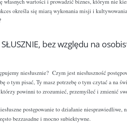
ę własnych wartości i prowadzić biznes, którym nie kie
ukces określa się miarą wykonania misji i kultywowani
?
 SŁUSZNIE, bez względu na osobis
ępujemy niesłusznie? Czym jest niesłuszność postęp
bę o tym pisać, Ty masz potrzebę o tym czytać a na świ
 którzy powinni to zrozumieć, przemyśleć i zmienić sw
iesłuszne postępowanie to działanie niesprawiedliwe, 
zęsto bezzasadne i mocno subiektywne.