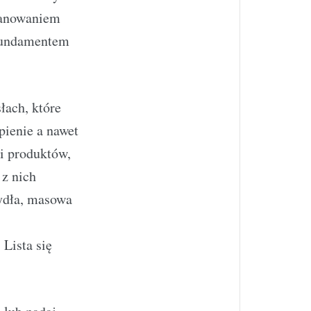
zanowaniem
 fundamentem
łach, które
pienie a nawet
 i produktów,
 z nich
bydła, masowa
 Lista się