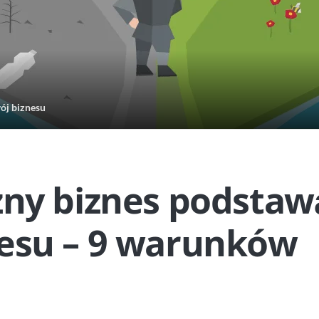
ój biznesu
zny biznes podstaw
esu – 9 warunków