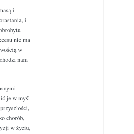
masą i
rastania, i
obrobytu
kcesu nie ma
iwością w
zychodzi nam
łasnymi
ić je w myśl
przyszłości,
ko chorób,
zji w życiu,