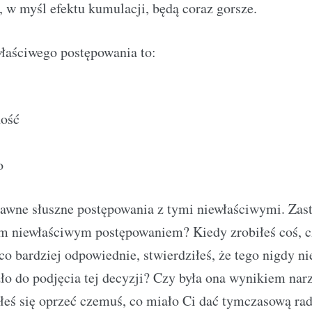
, w myśl efektu kumulacji, będą coraz gorsze.
łaściwego postępowania to:
ość
o
awne słuszne postępowania z tymi niewłaściwymi. Zas
m niewłaściwym postępowaniem? Kiedy zrobiłeś coś, c
co bardziej odpowiednie, stwierdziłeś, że tego nigdy n
ło do podjęcia tej decyzji? Czy była ona wynikiem narz
eś się oprzeć czemuś, co miało Ci dać tymczasową rad