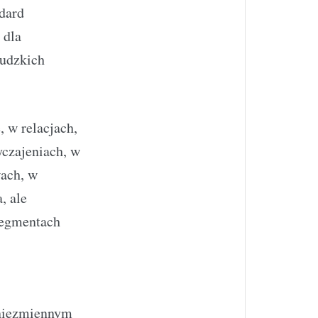
dard
 dla
ludzkich
, w relacjach,
czajeniach, w
ach, w
, ale
segmentach
 niezmiennym