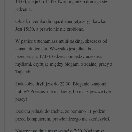
13:00, ale już o 14:00 Twój organizm domaga się
jedzenia.
Obiad, drzemka (bo zjazd energetyczny), kawka.
Jest 15:30, a prawie nic nie zrobione.
W panice uruchamiasz multi-tasking, skaczesz od
tematu do tematu. Wszystko jest pilne, bo
przecież już 17:00. Gdzieś pomiędzy uciekasz
myślami, dryfując między blogami o zdalnej pracy z
Tajlandii.
I tak sobie dryfujesz do 22:30. Bieganie, znajomi,
hobby? Przecież nie ma kiedy, bo masz jeszcze tyle
pracy!
Dociera jednak do Ciebie, że pomimo 11 godzin
przed komputerem, prawie niczego nie skończyłeś.
Następnego dnia masz wstać o 7:30. Nadgonisz