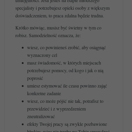
umiejętności. Jeśli jesteś na etapie młodszego
specjalisty i potrzebujesz opieki osoby z większym
doświadczeniem, to praca zdalna będzie trudna.
Krótko mówiąc, musisz być świetny w tym co
robisz. Samodzielność oznacza, że:
wiesz, co powinieneś zrobić, aby osiągnąć
wyznaczony cel
masz świadomość, w których miejscach
potrzebujesz pomocy, od kogo i jak o nią
poprosić
umiesz estymować ile czasu powinno zająć
konkretne zadanie
wiesz, co może pójść nie tak, potrafisz to
przewidzieć i z wyprzedzeniem
zneutralizować
efekty Twojej pracy są zwykle pozbawione
błędów, więc nie trzeba po Tobie sprawdzać